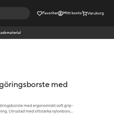
Varukorg
Favoriter
Mitt konto
adsmaterial
ngöringsborste med
öringsborste med ergonomiskt soft grip-
ng. Utrustad med slitstarka nylonborst