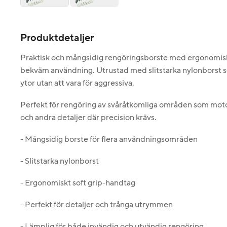
Produktdetaljer
Praktisk och mångsidig rengöringsborste med ergonomiskt
bekväm användning. Utrustad med slitstarka nylonborst so
ytor utan att vara för aggressiva.
Perfekt för rengöring av svåråtkomliga områden som moto
och andra detaljer där precision krävs.
- Mångsidig borste för flera användningsområden
- Slitstarka nylonborst
- Ergonomiskt soft grip-handtag
- Perfekt för detaljer och trånga utrymmen
- Lämplig för både invändig och utvändig rengöring