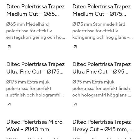
Ditec Polertrissa Trapez
Ditec Polertrissa Trapez
Medium Cut – Ø65
Medium Cut – Ø175
mm, 5-pack
mm
Ø65 mm Medelhård
Ø175 mm Stor medelhård
polertrissa för effektiv
polertrissa för effektiv
enstegskorrigering och hög
korrigering och hög glans –
glans – perfekt för detaljer
optimal för DA-maskiner
och mindre ytor.
och stora ytor.
Ditec Polertrissa Trapez
Ditec Polertrissa Trapez
Ultra Fine Cut – Ø175
Ultra Fine Cut – Ø95
mm
mm
Ø175 mm Extra mjuk
Ø95 mm Extra mjuk
polertrissa för perfekt
polertrissa för perfekt finish
slutfinish och hologramfri
och hologramfri högglans –
högglans – optimal för DA-
idealisk för DA-maskiner och
maskiner och stora ytor.
detaljarbete.
Ditec Polertrissa Micro
Ditec Polertrissa Trapez
Wool – Ø140 mm
Heavy Cut – Ø45 mm,
5-pack