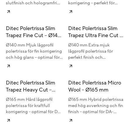
slutfinish och hologramfri
korrigering – perfekt för
högglans – optimal för DA-
detaljer och mindre ytor.
maskiner.
Ditec Polertrissa Slim
Ditec Polertrissa Slim
Trapez Fine Cut – Ø140
Trapez Ultra Fine Cut –
mm
Ø140 mm
Ø140 mm Mjuk lågprofil
Ø140 mm Extra mjuk
polertrissa för fin korrigering
lågprofil polertrissa för
och hög glans – optimal för
perfekt finish och
DA-maskiner.
hologramfri högglans –
utvecklad för DA-maskiner.
Ditec Polertrissa Slim
Ditec Polertrissa Micro
Trapez Heavy Cut –
Wool – Ø165 mm
Ø165 mm
Ø165 mm Hård lågprofil
Ø165 mm Hybrid polertrissa
polertrissa för kraftfull
med hög avverkning och fin
korrigering – optimal för DA-
finish – optimal för DA-
maskiner och större ytor.
maskiner och stora ytor.