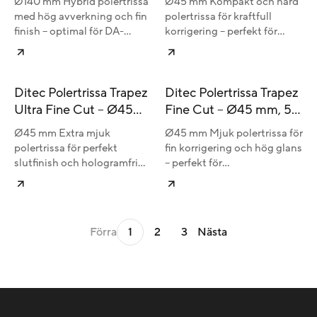
Ø140 mm Hybrid polertrissa
Ø45 mm Kompakt och hård
med hög avverkning och fin
polertrissa för kraftfull
finish – optimal för DA-
korrigering – perfekt för
maskiner och mindre ytor.
precisionsarbete och små
ytor.
Ditec Polertrissa Trapez
Ditec Polertrissa Trapez
Ultra Fine Cut – Ø45
Fine Cut – Ø45 mm, 5-
mm, 5-pack
pack
Ø45 mm Extra mjuk
Ø45 mm Mjuk polertrissa för
polertrissa för perfekt
fin korrigering och hög glans
slutfinish och hologramfri
– perfekt för
högglans – idealisk för
precisionsarbete och små
precisionsarbete och små
ytor.
ytor.
Förra
Nästa
1
2
3