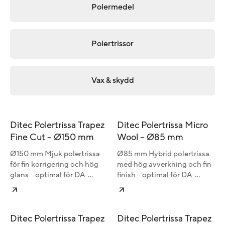
Polermedel
Polertrissor
Vax & skydd
Ditec Polertrissa Trapez
Ditec Polertrissa Micro
Fine Cut – Ø150 mm
Wool – Ø85 mm
Ø150 mm Mjuk polertrissa
Ø85 mm Hybrid polertrissa
för fin korrigering och hög
med hög avverkning och fin
glans – optimal för DA-
finish – optimal för DA-
maskiner.
maskiner och mindre ytor.
Ditec Polertrissa Trapez
Ditec Polertrissa Trapez