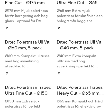
Fine Cut – Ø175 mm
Ultra Fine Cut – Ø65
mm, 5-pack
Ø175 mm Mjuk polertrissa
Ø65 mm Extra mjuk
för fin korrigering och hög
polertrissa för slutfinish och
glans – optimal för DA-
hologramfri högglans –
maskiner och stora ytor.
perfekt för DA-maskiner och
små ytor.
Ditec Polertrissa Ull Vit
Ditec Polertrissa Ull Vit
– Ø60 mm, 5-pack
– Ø40 mm, 5-pack
Ø60 mm Kompakt ulltrissa
Ø40 mm Extra kompakt
med hög avverkning –
ulltrissa med hög
utvecklad för
avverkning – perfekt för
precisionsarbete och
precisionsarbete på små och
effektiv korrigering på
svåråtkomliga ytor.
mindre ytor.
Ditec Polertrissa Trapez
Ditec Polertrissa Trapez
Ultra Fine Cut – Ø150
Heavy Cut – Ø65 mm,
mm
5-pack
Ø150 mm Extra mjuk
Ø65 mm Kompakt och hård
polertrissa för perfekt
polertrissa för effektiv grov