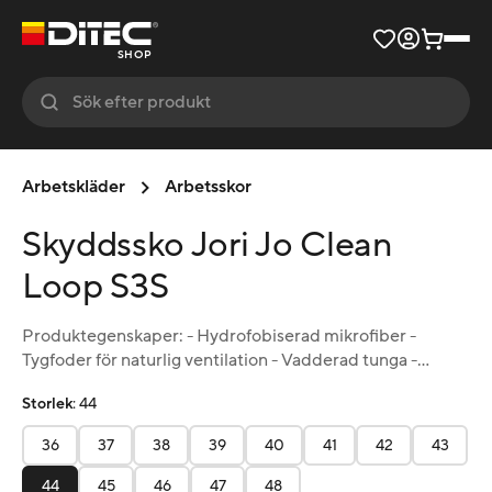
SHOP
Arbetskläder
Arbetsskor
Skyddssko Jori Jo Clean
Loop S3S
Produktegenskaper: - Hydrofobiserad mikrofiber -
Tygfoder för naturlig ventilation - Vadderad tunga -
Inläggssula i full längd - Icke-metallisk,
Storlek
:
44
penetrationsbeständig mellansula - MONO-PU-sula
jo_MONO - Komposit tåhätta - Metall- och läderfri
36
37
38
39
40
41
42
43
44
45
46
47
48