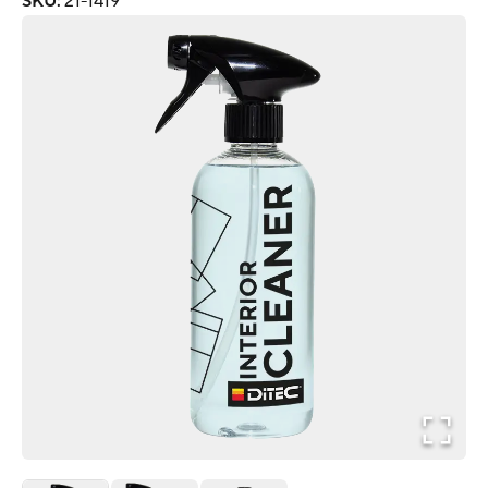
SKU
:
21-1419