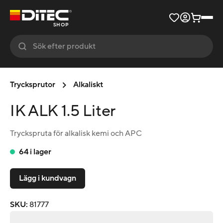
SHOP
Trycksprutor
Alkaliskt
IK ALK 1.5 Liter
Tryckspruta för alkalisk kemi och APC
64 i lager
Lägg i kundvagn
SKU
:
81777