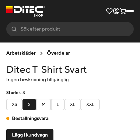
SHOP
Arbetskläder
Överdelar
Ditec T-Shirt Svart
Ingen beskrivning tillgänglig
Storlek
:
S
XS
S
M
L
XL
XXL
Beställningsvara
Lägg i kundvagn