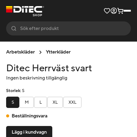
SHOP
Arbetskläder
Ytterkläder
Ditec Herrväst svart
Ingen beskrivning tillgänglig
Storlek
:
S
S
M
L
XL
XXL
Beställningsvara
Lägg i kundvagn