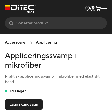
SHOP
Accessoarer
Applicering
Appliceringssvamp i
mikrofiber
Praktisk appliceringssvamp i mikrofiber med elastiskt
band.
171 i lager
Lägg i kundvagn