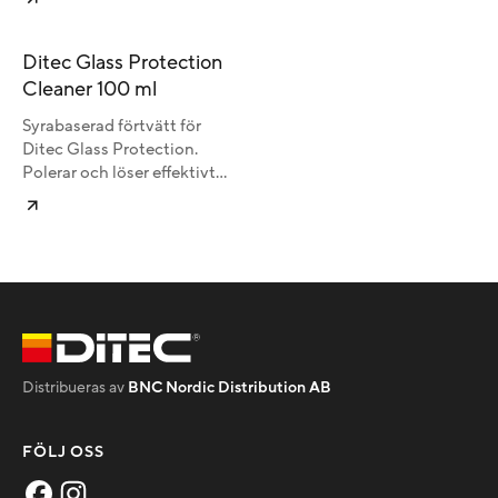
Ditec Glass Protection
Cleaner 100 ml
Syrabaserad förtvätt för
Ditec Glass Protection.
Polerar och löser effektivt
smuts, beläggningar och
vattenfläckar. Innehåller
citronsyra.
Distribueras av
BNC Nordic Distribution AB
FÖLJ OSS