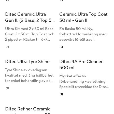
Ditec Ceramic Ultra
Ceramic Ultra Top Coat
Gen II. (2 Base, 2 Top 50
50 ml - Gen II
ml.)
Ultra Kit med 2 x 50 ml Base
En flaska 50 ml. Ny,
Coat, 2 x 50 ml Top Coat och
förbättrad formulering med
2 pipetter. Räcker till 6–7
avsevärt förbättrad
normalstora bilar.
motståndskraft mot salt och
kemikalier jämfört med
tidigare generation.
Ditec Ultra Tyre Shine
Ditec 4A Pre Cleaner
500 ml
Tyre Shine av överlägsen
kvalitet med lång hållbarhet
Mycket effektiv
för enkel behandling av däck
förbehandling – avfettning.
och plastdetaljer. Räcker till
Speciellt utvecklad för Ditec
upp till 80 däck per burk.
Paint Preservation System
Appliceringssvamp ingår.
för att säkerställa optimal
vidhäftning av skyddet.
Ditec Refiner Ceramic