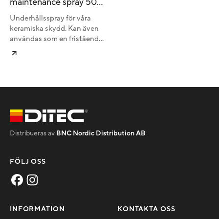
maintenance spray 500
ml.
Underhållsspray för våra
keramiska skydd. Kan även
användas som en fristående
produkt.
Distribueras av
BNC Nordic Distribution AB
FÖLJ OSS
INFORMATION
KONTAKTA OSS