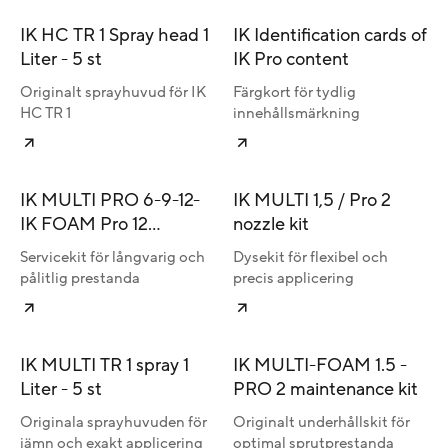
IK HC TR 1 Spray head 1
IK Identification cards of
Liter - 5 st
IK Pro content
Originalt sprayhuvud för IK
Färgkort för tydlig
HC TR 1
innehållsmärkning
IK MULTI PRO 6-9-12-
IK MULTI 1,5 / Pro 2
IK FOAM Pro 12
nozzle kit
maintenance kit
Servicekit för långvarig och
Dysekit för flexibel och
pålitlig prestanda
precis applicering
IK MULTI TR 1 spray 1
IK MULTI-FOAM 1.5 -
Liter - 5 st
PRO 2 maintenance kit
Originala sprayhuvuden för
Originalt underhållskit för
jämn och exakt applicering
optimal sprutprestanda